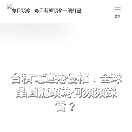
菜單
台積電遭捲侵權！全球
晶圓龍頭為何頻頻踩
雷？