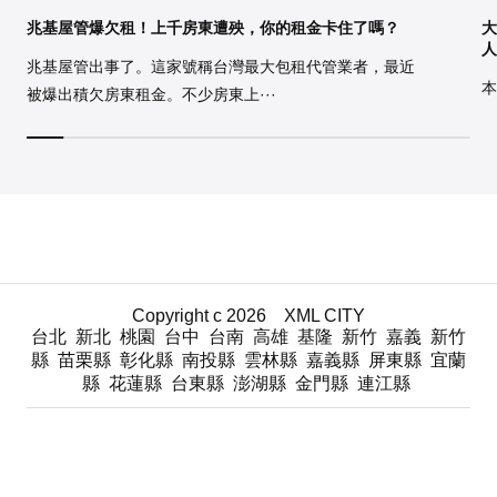
兆基屋管爆欠租！上千房東遭殃，你的租金卡住了嗎？
大
人
兆基屋管出事了。這家號稱台灣最大包租代管業者，最近
本
被爆出積欠房東租金。不少房東上···
Copyright c 2026
XML
CITY
台北
新北
桃園
台中
台南
高雄
基隆
新竹
嘉義
新竹
縣
苗栗縣
彰化縣
南投縣
雲林縣
嘉義縣
屏東縣
宜蘭
縣
花蓮縣
台東縣
澎湖縣
金門縣
連江縣