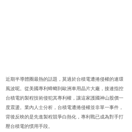
近期半導體圈最熱的話題，莫過於台積電遭捲侵權的連環
風波呢。從美國專利蟑螂到歐洲車用晶片大廠，接連指控
台積電的製程技術侵犯其專利權，讓這家護國神山股價一
度震盪。業內人士分析，台積電遭捲侵權並非單一事件，
背後反映的是先進製程競爭白熱化，專利戰已成為對手打
壓台積電的慣用手段。