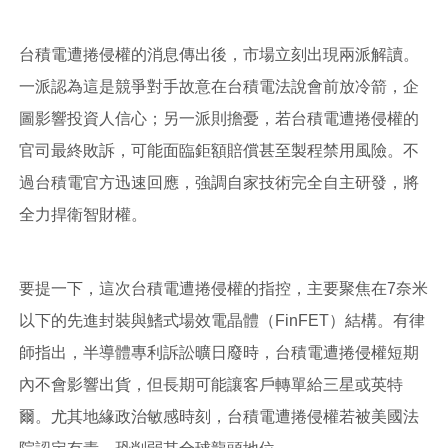
台積電遭捲侵權的消息傳出後，市場立刻出現兩派解讀。
一派認為這是競爭對手故意在台積電法說會前放冷箭，企
圖影響投資人信心；另一派則擔憂，若台積電遭捲侵權的
官司最終敗訴，可能面臨鉅額賠償甚至製程禁用風險。不
過台積電官方迅速回應，強調自家技術完全自主研發，將
全力捍衛智財權。
要提一下，這次台積電遭捲侵權的指控，主要聚焦在7奈米
以下的先進封裝與鰭式場效電晶體（FinFET）結構。有律
師指出，半導體專利訴訟曠日廢時，台積電遭捲侵權短期
內不會影響出貨，但長期可能讓客戶轉單給三星或英特
爾。尤其地緣政治敏感時刻，台積電遭捲侵權若被美國法