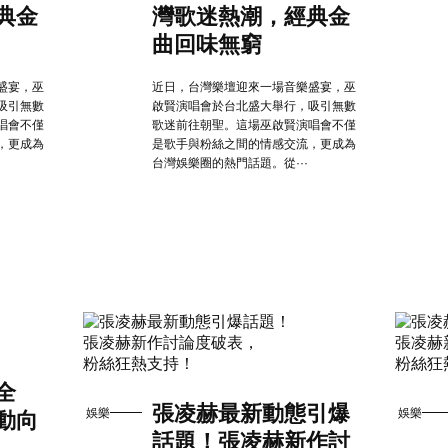
典金
灣歌迷熱潮，經典金
曲回味無窮
盛宴，巫
近日，台灣樂壇迎來一場音樂盛宴，巫
吸引無數
啟賢演唱會於台北盛大舉行，吸引無數
唱會不僅
歌迷前往朝聖。這場巫啟賢演唱會不僅
，更成為
是歌手與粉絲之間的情感交流，更成為
台灣娛樂圈的熱門話題。從···
全
張凌赫最新動態引爆
娛樂
娛樂
動向
話題！張凌赫新作討