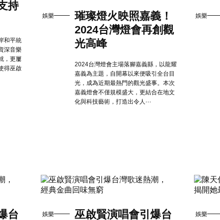
支持
璀璨燈火映照嘉義！
娛樂
娛樂
2024台灣燈會再創觀
岸和平統
光高峰
資深音樂
就，更屢
2024台灣燈會主場落腳嘉義縣，以龍耀
使得巫啟
嘉義為主題，自開幕以來便吸引全台目
光，成為近期最熱門的觀光盛事。本次
嘉義燈會不僅規模盛大，更結合在地文
化與科技藝術，打造出令人···
爆台
巫啟賢演唱會引爆台
娛樂
娛樂