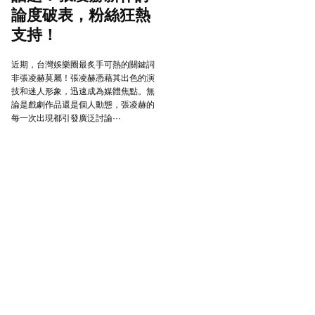
論度破表，粉絲狂熱
支持！
近期，台灣娛樂圈最炙手可熱的關鍵詞
非張凌赫莫屬！張凌赫憑藉其出色的演
技和迷人形象，迅速成為媒體焦點。無
論是戲劇作品還是個人動態，張凌赫的
每一次出現都引發廣泛討論···