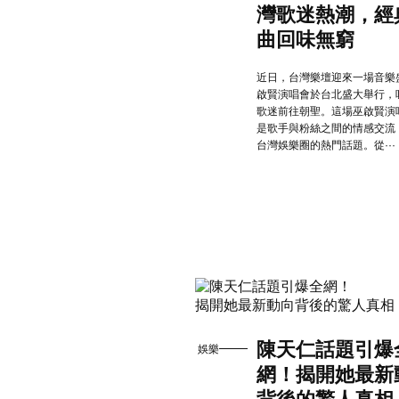
灣歌迷熱潮，經
曲回味無窮
近日，台灣樂壇迎來一場音樂
啟賢演唱會於台北盛大舉行，
歌迷前往朝聖。這場巫啟賢演
是歌手與粉絲之間的情感交流
台灣娛樂圈的熱門話題。從···
陳天仁話題引爆
娛樂
網！揭開她最新