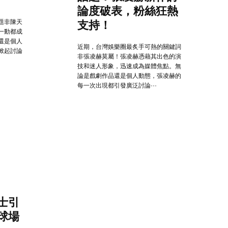
論度破表，粉絲狂熱
題非陳天
支持！
一動都成
還是個人
近期，台灣娛樂圈最炙手可熱的關鍵詞
掀起討論
非張凌赫莫屬！張凌赫憑藉其出色的演
技和迷人形象，迅速成為媒體焦點。無
論是戲劇作品還是個人動態，張凌赫的
每一次出現都引發廣泛討論···
士引
球場