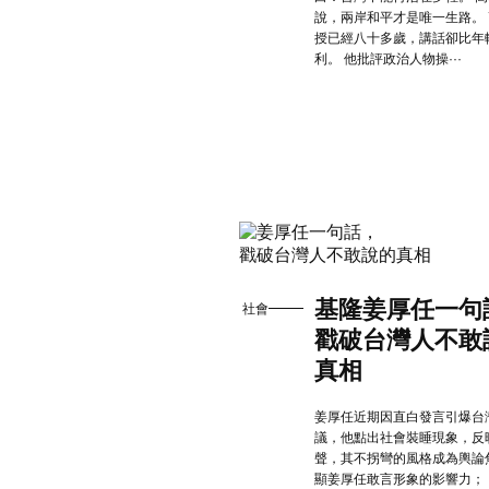
說，兩岸和平才是唯一生路。
授已經八十多歲，講話卻比年
利。 他批評政治人物操···
基隆姜厚任一句
社會
戳破台灣人不敢
真相
姜厚任近期因直白發言引爆台
議，他點出社會裝睡現象，反
聲，其不拐彎的風格成為輿論
顯姜厚任敢言形象的影響力；