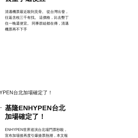
清邁機票最近殺到見骨。 從台灣出發，
往返含稅三千有找。 這價格，比去墾丁
住一晚還便宜。 同事群組都在傳，清邁
機票再不下手
基隆ENHYPEN台北
加場確定了！
ENHYPEN世界巡演台北場門票秒殺，
宣布加場後再度引爆搶票熱潮，本文報