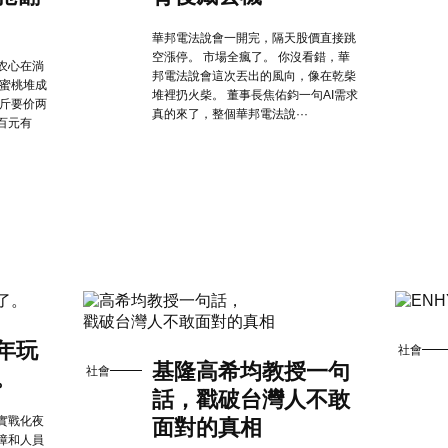
華邦電法說會一開完，隔天股價直接跳
空漲停。 市場全瘋了。 你沒看錯，華
农心在淌
邦電法說會這次丟出的風向，像在乾柴
水蜜桃堆成
堆裡扔火柴。 董事長焦佑鈞一句AI需求
一斤要价两
真的來了，整個華邦電法說···
百元有
年玩
社會
基隆高希均教授一句
社會
。
話，戳破台灣人不敢
實戰化夜
面對的真相
障和人員