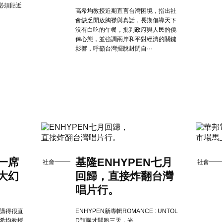
必須貼近
高希均教授近期直言台灣困境，指出社
會缺乏開放胸襟與真話，長期倡導天下
沒有白吃的午餐，批判政府與人民的僥
倖心態，並強調兩岸和平對經濟的關鍵
影響，呼籲台灣擺脫封閉自···
一席
基隆ENHYPEN七月
社會
社會
大幻
回歸，直接炸翻台灣
唱片行。
他講得很直
ENHYPEN新專輯ROMANCE : UNTOL
高希均教授
D預購才開跑三天，光