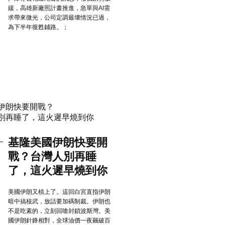
緩，高雄新廠照計畫推進，急單與AI需
求帶來微光，公司定調最壞情況已過，
為下半年復甦鋪路。；
基隆美國伊朗快要開
戰？台灣人別再睡
了，這火遲早燒到你
美國伊朗又槓上了。這回白宮直指伊朗
暗中搞核武，放話要加碼制裁。伊朗也
不是吃素的，立刻回嗆封鎖波斯灣。美
國伊朗針鋒相對，全球油價一夜飆破百