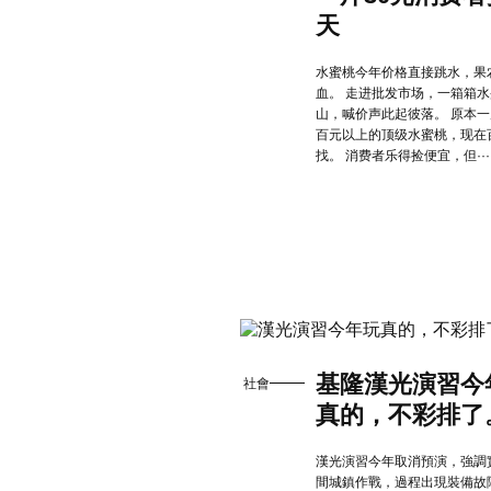
天
水蜜桃今年价格直接跳水，果
血。 走进批发市场，一箱箱
山，喊价声此起彼落。 原本
百元以上的顶级水蜜桃，现在
找。 消费者乐得捡便宜，但···
基隆漢光演習今
社會
真的，不彩排了
漢光演習今年取消預演，強調
間城鎮作戰，過程出現裝備故