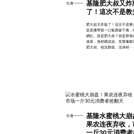
基隆肥大叔又炸
社會
了！這次不是教
肥大叔又炸版了！這次不是教
是直播帶貨一口氣賣破千萬，
網紅。誰是肥大叔？就是那個
做菜，身材圓滾滾、笑聲像鄰
肥大叔。他沒顏值、沒身材···
基隆水蜜桃大崩
社會
果农连夜弃收，
一斤30元消费