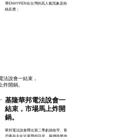
導ENHYPEN在台灣的高人氣現象及粉
絲反應；
基隆華邦電法說會一
結束，市場馬上炸開
鍋。
華邦電法說會釋出第二季虧損收窄、客
戶庫存去化近尾聲的訊息，報價跌勢放