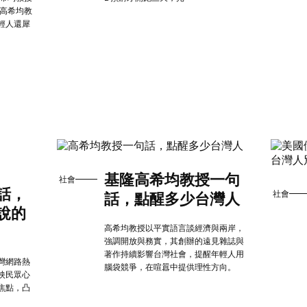
 高希均教
輕人還犀
基隆高希均教授一句
社會
話，
社會
話，點醒多少台灣人
說的
高希均教授以平實語言談經濟與兩岸，
強調開放與務實，其創辦的遠見雜誌與
著作持續影響台灣社會，提醒年輕人用
灣網路熱
腦袋競爭，在喧囂中提供理性方向。
映民眾心
焦點，凸