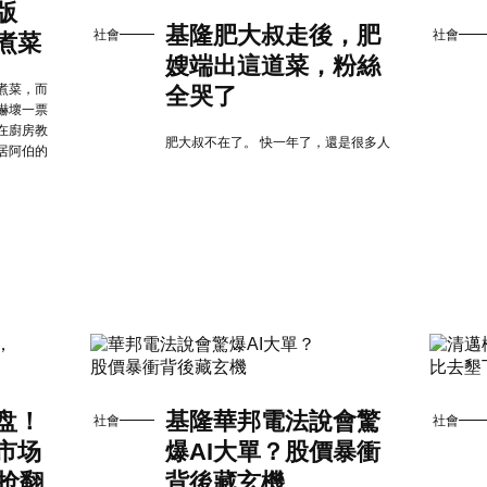
版
基隆肥大叔走後，肥
社會
社會
煮菜
嫂端出這道菜，粉絲
煮菜，而
全哭了
嚇壞一票
在廚房教
肥大叔不在了。 快一年了，還是很多人
居阿伯的
盘！
基隆華邦電法說會驚
社會
社會
市场
爆AI大單？股價暴衝
者抢翻
背後藏玄機