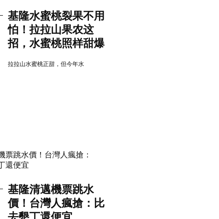
基隆水蜜桃裂果不用
怕！拉拉山果农这
招，水蜜桃照样甜爆
拉拉山水蜜桃正甜，但今年水
基隆清邁機票跳水
價！台灣人瘋搶：比
去墾丁還便宜