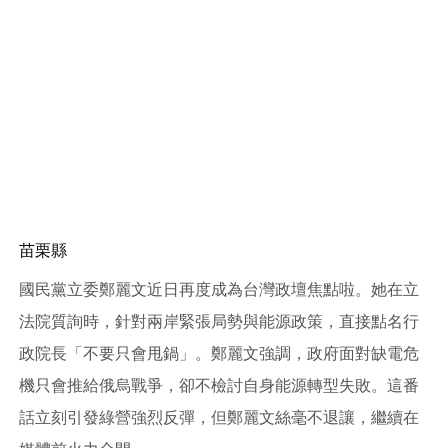
苗栗縣
國民黨立委鄭麗文近日再度成為台灣政壇焦點啦。她在立
法院質詢時，針對兩岸緊張局勢與能源政策，直接點名行
政院長「不要只會甩鍋」。鄭麗文強調，政府面對缺電危
機只會推給俄烏戰爭，卻不檢討自身能源轉型失敗。這番
話立刻引發綠營強烈反彈，但鄭麗文絲毫不退讓，繼續在