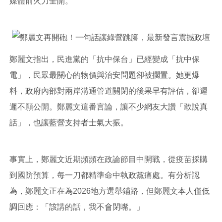
媒體前火力全開。
鄭麗文指出，民進黨的「抗中保台」已經變成「抗中保
電」，民眾最關心的物價與治安問題卻被擱置。她更爆
料，政府內部對兩岸溝通管道關閉的後果早有評估，卻遲
遲不願公開。鄭麗文這番言論，讓不少網友大讚「敢說真
話」，也讓藍營支持者士氣大振。
事實上，鄭麗文近期頻頻在政論節目中開戰，從疫苗採購
到國防預算，每一刀都精準命中執政黨痛處。有分析認
為，鄭麗文正在為2026地方選舉鋪路，但鄭麗文本人僅低
調回應：「該講的話，我不會閉嘴。」