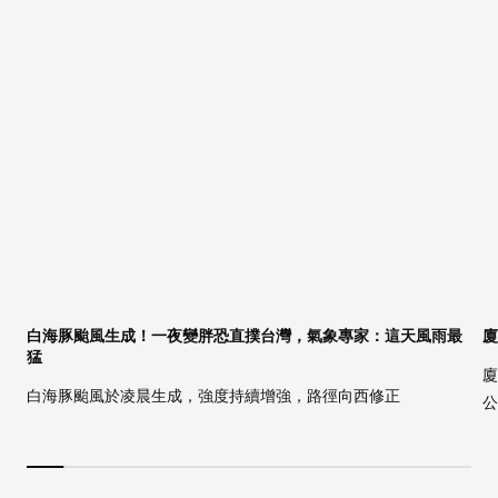
白海豚颱風生成！一夜變胖恐直撲台灣，氣象專家：這天風雨最
廈
猛
廈
白海豚颱風於凌晨生成，強度持續增強，路徑向西修正
公