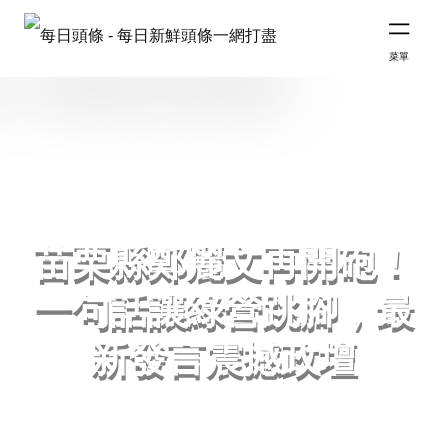
菜單
苗栗縣鄭麗文再開砲！
一句話讓綠營跳腳，最
新發言震撼政壇