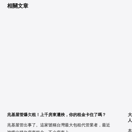
相關文章
兆基屋管爆欠租！上千房東遭殃，你的租金卡住了嗎？
大
人
兆基屋管出事了。這家號稱台灣最大包租代管業者，最近
本