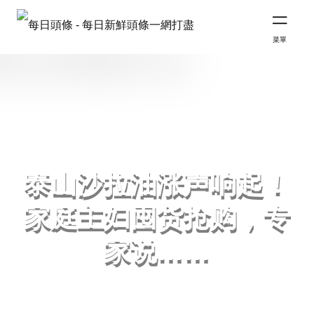
菜單
泰山沙拉油涨声响起！
家庭主妇囤货抢购，专
家说……