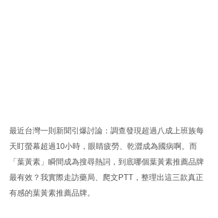
最近台灣一則新聞引爆討論：調查發現超過八成上班族每
天盯螢幕超過10小時，眼睛疲勞、乾澀成為國病啊。而
「葉黃素」瞬間成為搜尋熱詞，到底哪個葉黃素推薦品牌
最有效？我實際走訪藥局、爬文PTT，整理出這三款真正
有感的葉黃素推薦品牌。