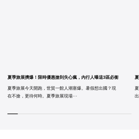
夏季旅展擠爆！限時優惠搶到失心瘋，內行人曝這3區必衝
夏
夏季旅展今天開跑，世貿一館人潮塞爆。暑假想出國？現
夏
在不搶，更待何時。夏季旅展現場···
出