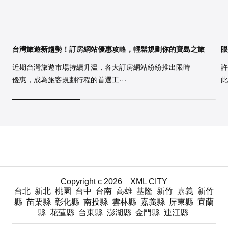
台灣旅遊新趨勢！訂房網站優惠攻略，輕鬆規劃你的寶島之旅
眼
近期台灣旅遊市場持續升溫，各大訂房網站紛紛推出限時
許
優惠，成為旅客規劃行程的首選工···
此
Copyright c 2026
XML
CITY
台北
新北
桃園
台中
台南
高雄
基隆
新竹
嘉義
新竹
縣
苗栗縣
彰化縣
南投縣
雲林縣
嘉義縣
屏東縣
宜蘭
縣
花蓮縣
台東縣
澎湖縣
金門縣
連江縣