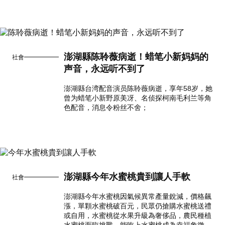
澎湖縣陈聆薇病逝！蜡笔小新妈妈的
社會
声音，永远听不到了
澎湖縣台湾配音演员陈聆薇病逝，享年58岁，她
曾为蜡笔小新野原美冴、名侦探柯南毛利兰等角
色配音，消息令粉丝不舍；
澎湖縣今年水蜜桃貴到讓人手軟
社會
澎湖縣今年水蜜桃因氣候異常產量銳減，價格飆
漲，單顆水蜜桃破百元，民眾仍搶購水蜜桃送禮
或自用，水蜜桃從水果升級為奢侈品，農民種植