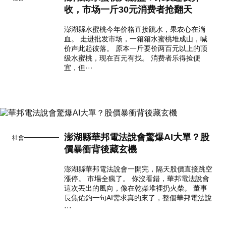
收，市场一斤30元消费者抢翻天
澎湖縣水蜜桃今年价格直接跳水，果农心在淌
血。 走进批发市场，一箱箱水蜜桃堆成山，喊
价声此起彼落。 原本一斤要价两百元以上的顶
级水蜜桃，现在百元有找。 消费者乐得捡便
宜，但···
澎湖縣華邦電法說會驚爆AI大單？股
社會
價暴衝背後藏玄機
澎湖縣華邦電法說會一開完，隔天股價直接跳空
漲停。 市場全瘋了。 你沒看錯，華邦電法說會
這次丟出的風向，像在乾柴堆裡扔火柴。 董事
長焦佑鈞一句AI需求真的來了，整個華邦電法說
···