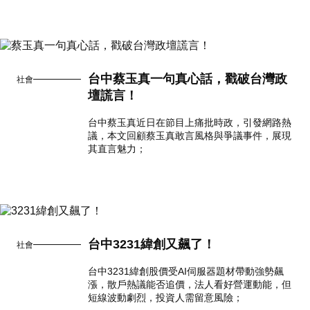
台中蔡玉真一句真心話，戳破台灣政
社會
壇謊言！
台中蔡玉真近日在節目上痛批時政，引發網路熱
議，本文回顧蔡玉真敢言風格與爭議事件，展現
其直言魅力；
台中3231緯創又飆了！
社會
台中3231緯創股價受AI伺服器題材帶動強勢飆
漲，散戶熱議能否追價，法人看好營運動能，但
短線波動劇烈，投資人需留意風險；