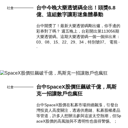
台中今晚大樂透號碼全出！頭獎6.8
社會
億、這組數字讓彩迷集體暴動
台中開獎了！最新大樂透號碼剛出爐，你手邊的
彩券對了嗎？ 週五晚上，台彩開出第113056期
大樂透號碼。這期大樂透號碼一個一個掉出來：
03、08、15、22、29、34，特別號07。 電視··
·
台中SpaceX股價狂飆破千億，馬斯
社會
克一招讓散戶也瘋狂
台中SpaceX股價在私募市場持續飆漲，引發台
灣投資人高度關注，透過供應鏈、私募股權產品
等管道，許多人想辦法參與這波太空熱潮，但Sp
aceX股價的高風險與不透明性也值得警惕。；