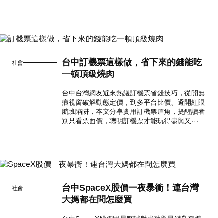
台中訂機票這樣做，省下來的錢能吃
社會
一頓頂級燒肉
台中台灣網友近來熱議訂機票省錢技巧，從開無
痕視窗破解動態定價，到多平台比價、避開紅眼
航班陷阱，本文分享實用訂機票眉角，提醒讀者
別只看票面價，聰明訂機票才能玩得盡興又···
台中SpaceX股價一夜暴衝！連台灣
社會
大媽都在問怎麼買