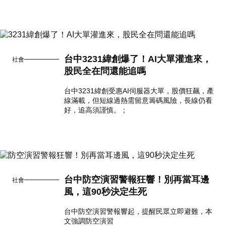
台中3231緯創爆了！AI大單灌進來，
社會
股民全在問還能追嗎
台中3231緯創受惠AI伺服器大單，股價狂飆，產
線滿載，但短線過熱需留意籌碼風險，長線仍看
好，追高須謹慎。；
台中防空演習警報狂響！別再當耳邊
社會
風，這90秒決定生死
台中防空演習警報響起，提醒民眾立即避難，本
文強調防空演習