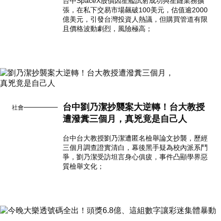
台中SpaceX股價因星艦試射成功與星鏈業務擴
張，在私下交易市場飆破100美元，估值逾2000
億美元，引發台灣投資人熱議，但購買管道有限
且價格波動劇烈，風險極高；
台中劉乃潔抄襲案大逆轉！台大教授
社會
遭潑糞三個月，真兇竟是自己人
台中台大教授劉乃潔遭匿名檢舉論文抄襲，歷經
三個月調查證實清白，幕後黑手疑為校內派系鬥
爭，劉乃潔受訪坦言身心俱疲，事件凸顯學界惡
質檢舉文化；