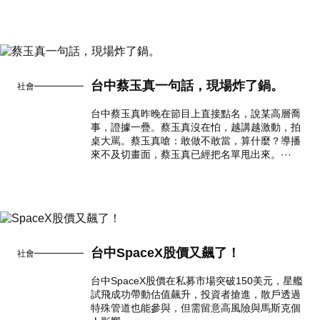
台中蔡玉真一句話，現場炸了鍋。
社會
台中蔡玉真昨晚在節目上直接點名，說某高層喬
事，證據一疊。蔡玉真沒在怕，越講越激動，拍
桌大罵。蔡玉真嗆：敢做不敢當，算什麼？導播
來不及切畫面，蔡玉真已經把名單甩出來。···
台中SpaceX股價又飆了！
社會
台中SpaceX股價在私募市場突破150美元，星艦
試飛成功帶動估值飆升，投資者搶進，散戶透過
特殊管道也能參與，但需留意高風險與馬斯克個